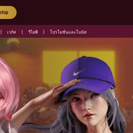
ship
เวกัส
วีไอพี
โปรโมชั่นและโบนัส