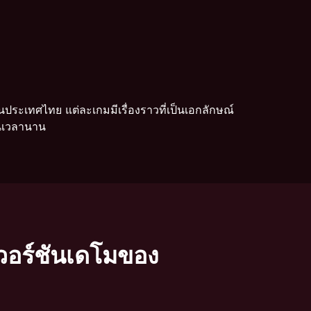
นประเทศไทย แต่ละเกมมีเรื่องราวที่เป็นเอกลักษณ์
ป็นเวลานาน
เวอร์ชันเดโมของ