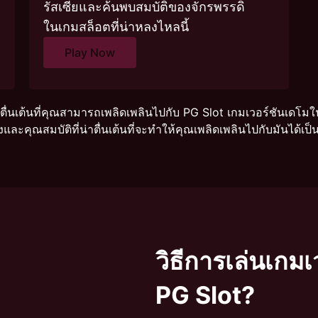
รัสเซียและค้นพบสมบัติของจักรพรรดิ
ในเกมสล็อตที่น่าหลงไหลนี้
Play Now
ตื่นเต้นที่คุณสามารถเพลิดเพลินไปกับ PG Slot เกมเวอร์ชันเดโมใ
และคุณสมบัติที่น่าตื่นเต้นที่จะทำให้คุณเพลิดเพลินไปกับมันได้เ
วิธีการเล่นเกม
PG Slot?