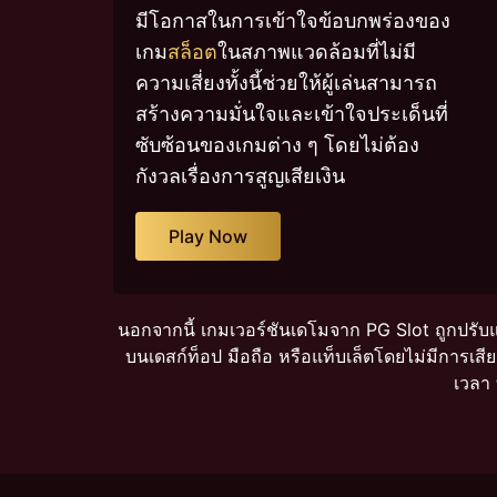
มีโอกาสในการเข้าใจข้อบกพร่องของ
เกม
สล็อต
ในสภาพแวดล้อมที่ไม่มี
ความเสี่ยงทั้งนี้ช่วยให้ผู้เล่นสามารถ
สร้างความมั่นใจและเข้าใจประเด็นที่
ซับซ้อนของเกมต่าง ๆ โดยไม่ต้อง
กังวลเรื่องการสูญเสียเงิน
Play Now
นอกจากนี้ เกมเวอร์ชันเดโมจาก PG Slot ถูกปรับแต
บนเดสก์ท็อป มือถือ หรือแท็บเล็ตโดยไม่มีการเสี
เวลา