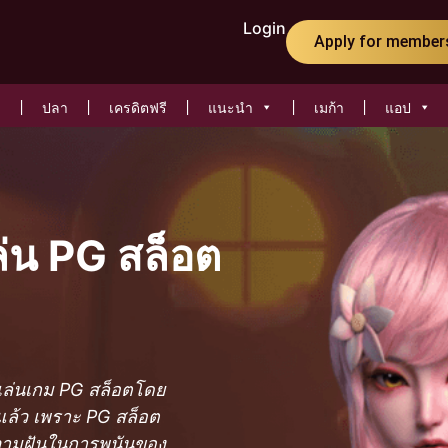
Login
Apply for member
ปลา
เครดิตฟรี
แนะนำ
เมก้า
แอป
ล่น PG สล็อต
รเล่นเกม PG สล็อตโดย
ี่แล้ว เพราะ PG สล็อต
ความฝันในการพนันของ