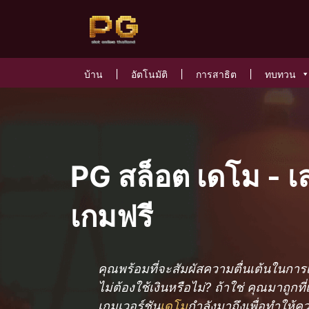
บ้าน
อัตโนมัติ
การสาธิต
ทบทวน
PG สล็อต เดโม - เ
เกมฟรี
คุณพร้อมที่จะสัมผัสความตื่นเต้นในกา
ไม่ต้องใช้เงินหรือไม่? ถ้าใช่ คุณมาถูกท
เกมเวอร์ชัน
เดโม
กำลังมาถึงเพื่อทำให้