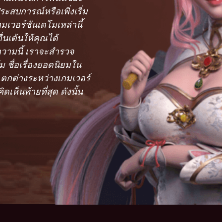
ประสบการณ์หรือเพิ่งเริ่ม
วอร์ชันเดโมเหล่านี้
เต้นให้คุณได้
ความนี้ เราจะสำรวจ
 ชื่อเรื่องยอดนิยมใน
แตกต่างระหว่างเกมเวอร์
ห็นท้ายที่สุด ดังนั้น