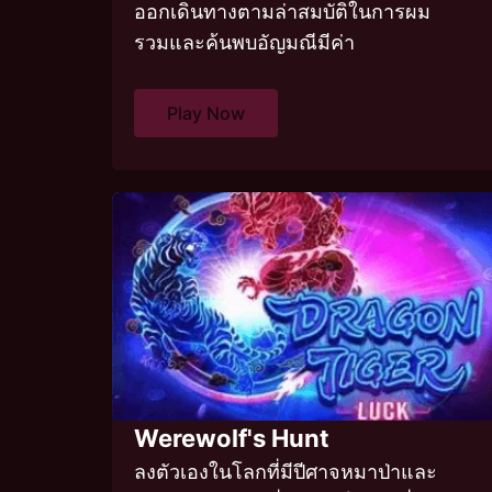
ออกเดินทางตามล่าสมบัติในการผม
รวมและค้นพบอัญมณีมีค่า
Play Now
Werewolf's Hunt
ลงตัวเองในโลกที่มีปีศาจหมาป่าและ