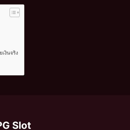
เงินจริง
PG Slot