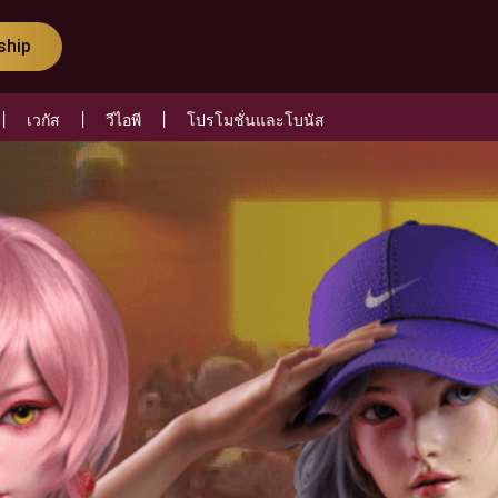
ship
เวกัส
วีไอพี
โปรโมชั่นและโบนัส