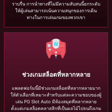
ราบรื่น การนำทางที่ไม่มีความสับสนนี้ยกระดับ
ให้ผู้เล่นสามารถเน้นความสนุกของการเดิน
ทางในการเล่นเกมของพวกเขา
ช่วงเกมสล็อตที่หลากหลาย
แพลตฟอร์มนี้มีช่วงเกมสล็อตที่หลากหลายมาก
ให้ตัวเลือกที่เหมาะสำหรับแต่ละความชอบของผู้
เล่น PG Slot Auto มีห้องสมุดที่หลากหลาย
ตั้งแต่เกมสล็อตคลาสสิกที่เป็นผลไม้ไปจนถึงเกม