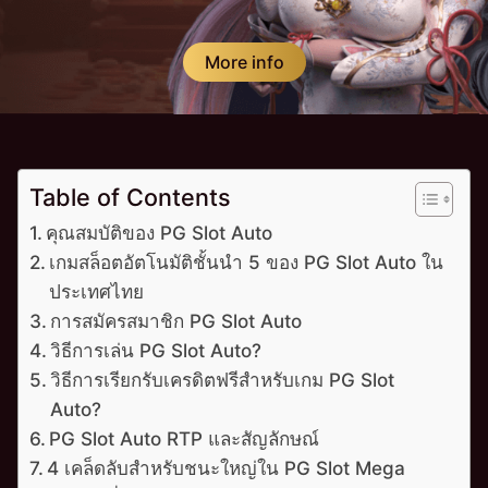
More info
Table of Contents
คุณสมบัติของ PG Slot Auto
เกมสล็อตอัตโนมัติชั้นนำ 5 ของ PG Slot Auto ใน
ประเทศไทย
การสมัครสมาชิก PG Slot Auto
วิธีการเล่น PG Slot Auto?
วิธีการเรียกรับเครดิตฟรีสำหรับเกม PG Slot
Auto?
PG Slot Auto RTP และสัญลักษณ์
4 เคล็ดลับสำหรับชนะใหญ่ใน PG Slot Mega