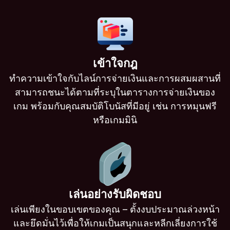
เข้าใจกฎ
ทำความเข้าใจกับไลน์การจ่ายเงินและการผสมผสานที่
สามารถชนะได้ตามที่ระบุในตารางการจ่ายเงินของ
เกม พร้อมกับคุณสมบัติโบนัสที่มีอยู่ เช่น การหมุนฟรี
หรือเกมมินิ
เล่นอย่างรับผิดชอบ
เล่นเพียงในขอบเขตของคุณ – ตั้งงบประมาณล่วงหน้า
และยึดมั่นไว้เพื่อให้เกมเป็นสนุกและหลีกเลี่ยงการใช้