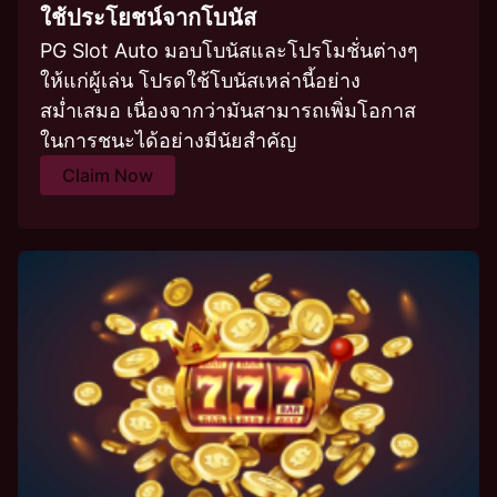
ใช้ประโยชน์จากโบนัส
PG Slot Auto มอบโบนัสและโปรโมชั่นต่างๆ
ให้แก่ผู้เล่น โปรดใช้โบนัสเหล่านี้อย่าง
สม่ำเสมอ เนื่องจากว่ามันสามารถเพิ่มโอกาส
ในการชนะได้อย่างมีนัยสำคัญ
Claim Now