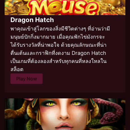
Dragon Hatch
พาคุณเข้าสู่โลกของสิ่งมีชีวิตต่างๆ ที่อ่านว่ามี
มนุษย์ปักกิ่งมากมาย เมื่อคุณฟักไข่มังกรจะ
ได้รับรางวัลที่น่าพอใจ ด้วยคุณลักษณะที่น่า
ตื่นเต้นและกราฟิกที่งดงาม Dragon Hatch
เป็นเกมที่ต้องลองสำหรับทุกคนที่หลงใหลใน
สล็อต
Play Now