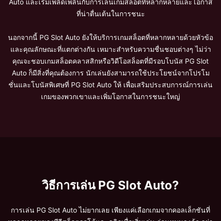
Auto และเริ่มเพลิดเพลินกับการเล่นเกมสล็อตที่หลากหลายและโอกาส
ที่น่าตื่นเต้นในการชนะ
นอกจากนี้ PG Slot Auto ยังให้บริการเกมสล็อตที่หลากหลายด้วยหัวข้อ
และคุณลักษณะที่แตกต่างกัน เหมาะสำหรับความชื่นชอบต่างๆ ไม่ว่า
คุณจะชอบเกมสล็อตคลาสสิกหรือวิดีโอสล็อตที่มีรอบโบนัส PG Slot
Auto ก็มีสิ่งที่คุณต้องการ นักเล่นยังสามารถใช้ประโยชน์จากโปรโม
ชั่นและโบนัสพิเศษที่ PG Slot Auto ให้ เพื่อเสริมประสบการณ์การเล่น
เกมของพวกเขาและเพิ่มโอกาสในการชนะใหญ่
วิธีการเล่น PG Slot Auto?
การเล่น PG Slot Auto ไม่ยากเลย เพียงแค่เลือกเกมจากคอลเล็กชันที่