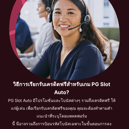
วิธีการเรียกรับเครดิตฟรีสำหรับเกม PG Slot
Auto?
PG Slot Auto มีโปรโมชั่นและโบนัสต่างๆ รวมถึงเครดิตฟรี ให้
แก่ผู้เล่น เพื่อเรียกรับเครดิตฟรีของคุณ คุณจะต้องทำตามคำ
แนะนำที่ระบุโดยแพลตฟอร์ม
นี้ นี่อาจรวมถึงการป้อนรหัสโบนัสเฉพาะในขั้นตอนการลง