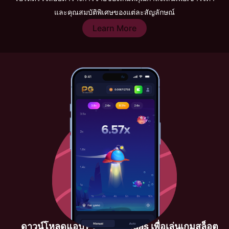
และคุณสมบัติพิเศษของแต่ละสัญลักษณ์
Learn More
ดาวน์โหลดแอป PG Slot Vegas เพื่อเล่นเกมสล็อต