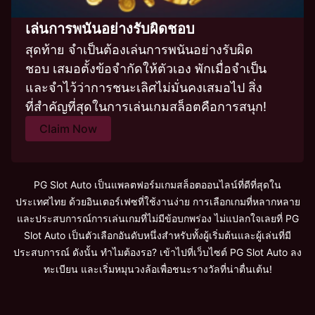
เล่นการพนันอย่างรับผิดชอบ
สุดท้าย จำเป็นต้องเล่นการพนันอย่างรับผิด
ชอบ เสมอตั้งข้อจำกัดให้ตัวเอง พักเมื่อจำเป็น
และจำไว้ว่าการชนะเลิศไม่มั่นคงเสมอไป สิ่ง
ที่สำคัญที่สุดในการเล่นเกมสล็อตคือการสนุก!
Claim Now
PG Slot Auto เป็นแพลตฟอร์มเกมสล็อตออนไลน์ที่ดีที่สุดใน
ประเทศไทย ด้วยอินเตอร์เฟซที่ใช้งานง่าย การเลือกเกมที่หลากหลาย
และประสบการณ์การเล่นเกมที่ไม่มีข้อบกพร่อง ไม่แปลกใจเลยที่ PG
Slot Auto เป็นตัวเลือกอันดับหนึ่งสำหรับทั้งผู้เริ่มต้นและผู้เล่นที่มี
ประสบการณ์ ดังนั้น ทำไมต้องรอ? เข้าไปที่เว็บไซต์ PG Slot Auto ลง
ทะเบียน และเริ่มหมุนวงล้อเพื่อชนะรางวัลที่น่าตื่นเต้น!