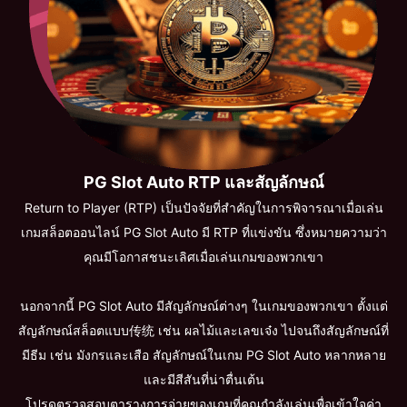
PG Slot Auto RTP และสัญลักษณ์
Return to Player (RTP) เป็นปัจจัยที่สำคัญในการพิจารณาเมื่อเล่น
เกมสล็อตออนไลน์ PG Slot Auto มี RTP ที่แข่งขัน ซึ่งหมายความว่า
คุณมีโอกาสชนะเลิศเมื่อเล่นเกมของพวกเขา
นอกจากนี้ PG Slot Auto มีสัญลักษณ์ต่างๆ ในเกมของพวกเขา ตั้งแต่
สัญลักษณ์สล็อตแบบ传统 เช่น ผลไม้และเลขเจ๋ง ไปจนถึงสัญลักษณ์ที่
มีธีม เช่น มังกรและเสือ สัญลักษณ์ในเกม PG Slot Auto หลากหลาย
และมีสีสันที่น่าตื่นเต้น
โปรดตรวจสอบตารางการจ่ายของเกมที่คุณกำลังเล่นเพื่อเข้าใจค่า