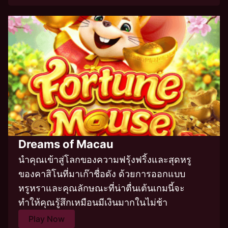
Dreams of Macau
นำคุณเข้าสู่โลกของความฟรุ้งฟริ้งและสุดหรู
ของคาสิโนที่มาเก๊าชื่อดัง ด้วยการออกแบบ
หรูหราและคุณลักษณะที่น่าตื่นเต้นเกมนี้จะ
ทำให้คุณรู้สึกเหมือนมีเงินมากในไม่ช้า
Play Now