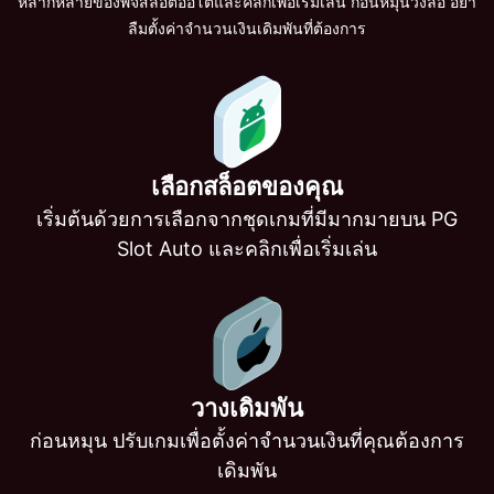
หลากหลายของพีจีสล็อตออโต้และคลิกเพื่อเริ่มเล่น ก่อนหมุนวงล้อ อย่า
ลืมตั้งค่าจำนวนเงินเดิมพันที่ต้องการ
เลือกสล็อตของคุณ
เริ่มต้นด้วยการเลือกจากชุดเกมที่มีมากมายบน PG
Slot Auto และคลิกเพื่อเริ่มเล่น
วางเดิมพัน
ก่อนหมุน ปรับเกมเพื่อตั้งค่าจำนวนเงินที่คุณต้องการ
เดิมพัน