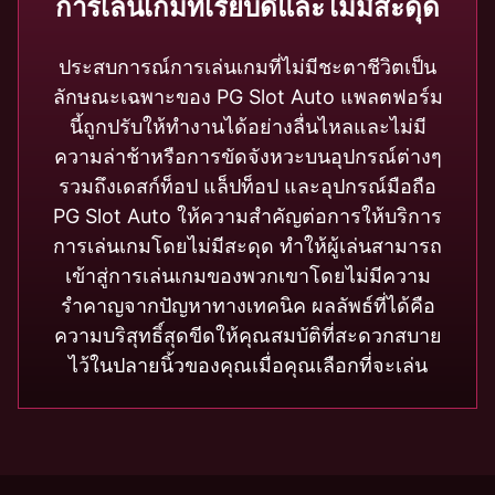
การเล่นเกมที่เรียบดีและไม่มีสะดุด
ประสบการณ์การเล่นเกมที่ไม่มีชะตาชีวิตเป็น
ลักษณะเฉพาะของ PG Slot Auto แพลตฟอร์ม
นี้ถูกปรับให้ทำงานได้อย่างลื่นไหลและไม่มี
ความล่าช้าหรือการขัดจังหวะบนอุปกรณ์ต่างๆ
รวมถึงเดสก์ท็อป แล็ปท็อป และอุปกรณ์มือถือ
PG Slot Auto ให้ความสำคัญต่อการให้บริการ
การเล่นเกมโดยไม่มีสะดุด ทำให้ผู้เล่นสามารถ
เข้าสู่การเล่นเกมของพวกเขาโดยไม่มีความ
รำคาญจากปัญหาทางเทคนิค ผลลัพธ์ที่ได้คือ
ความบริสุทธิ์สุดขีดให้คุณสมบัติที่สะดวกสบาย
ไว้ในปลายนิ้วของคุณเมื่อคุณเลือกที่จะเล่น