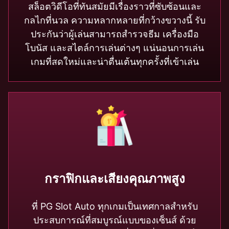
สล็อตวิดีโอที่ทันสมัยมีเรื่องราวที่ซับซ้อนและ
กลไกที่นวล ความหลากหลายที่กว้างขวางนี้ รับ
ประกันว่าผู้เล่นสามารถสำรวจธีม เครื่องมือ
โบนัส และสไตล์การเล่นต่างๆ แน่นอนการเล่น
เกมที่สดใหม่และน่าตื่นเต้นทุกครั้งที่เข้าเล่น
กราฟิกและเสียงคุณภาพสูง
ที่ PG Slot Auto ทุกเกมเป็นเทศกาลสำหรับ
ประสบการณ์ที่สมบูรณ์แบบของเซ็นส์ ด้วย