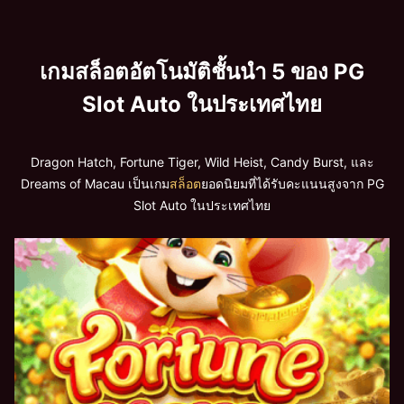
เกมสล็อตอัตโนมัติชั้นนำ 5 ของ PG
Slot Auto ในประเทศไทย
Dragon Hatch, Fortune Tiger, Wild Heist, Candy Burst, และ
Dreams of Macau เป็นเกม
สล็อต
ยอดนิยมที่ได้รับคะแนนสูงจาก PG
Slot Auto ในประเทศไทย