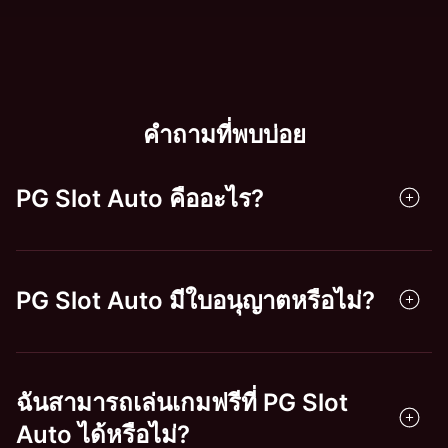
คำถามที่พบบ่อย
PG Slot Auto คืออะไร?
PG Slot Auto มีใบอนุญาตหรือไม่?
ฉันสามารถเล่นเกมฟรีที่ PG Slot
Auto ได้หรือไม่?