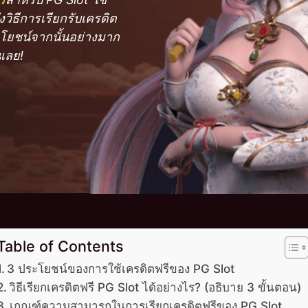
วิธีการเรียกรับเครดิต
โยชน์จากนั้นอย่างมาก
นเลย!
Table of Contents
3 ประโยชน์ของการใช้เครดิตฟรีของ PG Slot
วิธีเรียกเครดิตฟรี PG Slot ได้อย่างไร? (อธิบาย 3 ขั้นตอน)
เกณฑ์ความสามารถในการเรียกเครดิตฟรีของ PG Slot