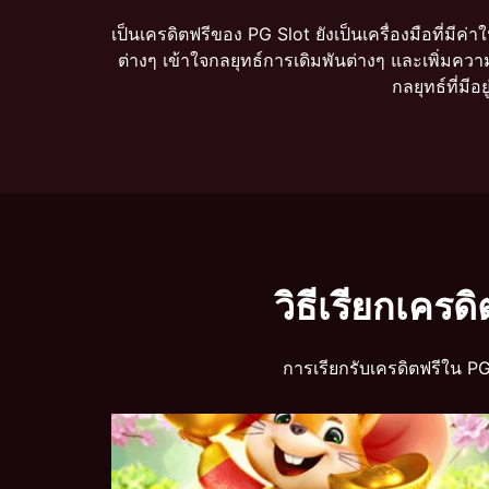
เป็นเครดิตฟรีของ PG Slot ยังเป็นเครื่องมือที่มีค่
ต่างๆ เข้าใจกลยุทธ์การเดิมพันต่างๆ และเพิ่มควา
กลยุทธ์ที่มี
วิธีเรียกเครด
การเรียกรับเครดิตฟรีใน PG