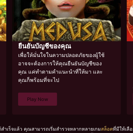
ยืนยันบัญชีของคุณ
เพื่อให้มั่นใจในความปลอดภัยของผู้ใช้
อาจจะต้องการให้คุณยืนยันบัญชีของ
คุณ แค่ทำตามคำแนะนำที่ให้มา และ
คุณก็พร้อมที่จะไป
Play Now
 ได้สำเร็จแล้ว คุณสามารถเริ่มสำรวจหลากหลายเกม
สล็อต
ที่มีให้เล