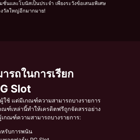
รโมชั่นและโบนัสเป็นประจำ เพียงระวังข้อเสนอพิเศษ
างวัลใหญ่อีกมากมาย!
ารถในการเรียก
PG Slot
ก่ผู้ใช้ แต่มีเกณฑ์ความสามารถบางรายการ
ฑ์เหล่านี้ทำให้เครดิตฟรีถูกจัดสรรอย่าง
ยนรู้เกณฑ์ความสามารถบางรายการ:
สำหรับการพนัน
องแพลตฟอร์ม PG Slot