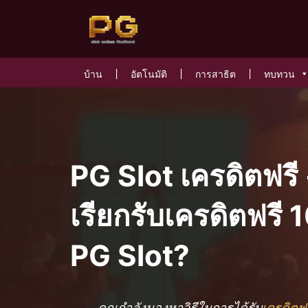
บ้าน
อัตโนมัติ
การสาธิต
ทบทวน
PG Slot เครดิตฟรี 
เรียกรับเครดิตฟรี
PG Slot?
คุณกำลังมองหาวิธีในการได้รับ
เครดิตฟร