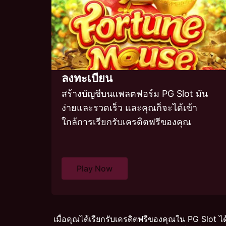
ลงทะเบียน
สร้างบัญชีบนแพลตฟอร์ม PG Slot มัน
ง่ายและรวดเร็ว และคุณก็จะได้เข้า
ใกล้การเรียกรับเครดิตฟรีของคุณ
Play Now
เมื่อคุณได้เรียกรับเครดิตฟรีของคุณใน PG Slot