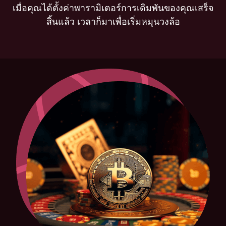
เมื่อคุณได้ตั้งค่าพารามิเตอร์การเดิมพันของคุณเสร็จ
สิ้นแล้ว เวลาก็มาเพื่อเริ่มหมุนวงล้อ