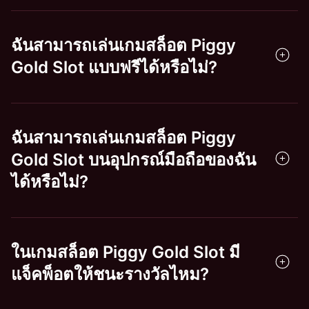
ฉันสามารถเล่นเกมสล็อต Piggy
Gold Slot แบบฟรีได้หรือไม่?
ฉันสามารถเล่นเกมสล็อต Piggy
Gold Slot บนอุปกรณ์มือถือของฉัน
ได้หรือไม่?
ในเกมสล็อต Piggy Gold Slot มี
แจ็คพ็อตให้ชนะรางวัลไหม?