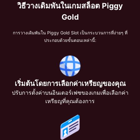
วิธีวางเดิมพันในเกมสล็อต Piggy
Gold
การวางเดิมพันใน Piggy Gold Slot เป็นกระบวนการที่ง่ายๆ ที่
ประกอบด้วยขั้นตอนเหล่านี้:
เริ่มต้นโดยการเลือกค่าเหรียญของคุณ
ปรับการตั้งค่าบนอินเตอร์เฟซของเกมเพื่อเลือกค่า
เหรียญที่คุณต้องการ