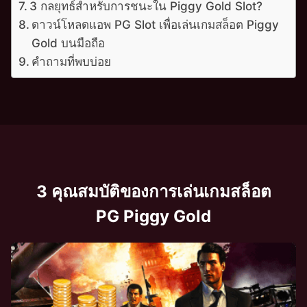
3 กลยุทธ์สำหรับการชนะใน Piggy Gold Slot?
ดาวน์โหลดแอพ PG Slot เพื่อเล่นเกมสล็อต Piggy
Gold บนมือถือ
คำถามที่พบบ่อย
3 คุณสมบัติของการเล่นเกมสล็อต
PG Piggy Gold