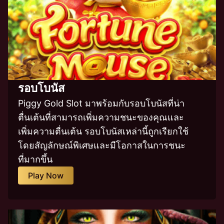
รอบโบนัส
Piggy Gold Slot มาพร้อมกับรอบโบนัสที่น่า
ตื่นเต้นที่สามารถเพิ่มความชนะของคุณและ
เพิ่มความตื่นเต้น รอบโบนัสเหล่านี้ถูกเรียกใช้
โดยสัญลักษณ์พิเศษและมีโอกาสในการชนะ
ที่มากขึ้น
Play Now