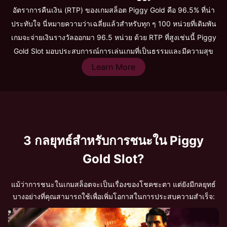
อัตราการคืนเงิน (RTP) ของเกมสล็อต Piggy Gold คือ 96.5% ที่น่า
ประทับใจ นี่หมายความว่าเฉลี่ยแล้วสำหรับทุก ๆ 100 หน่วยที่เดิมพัน
เกมจะจ่ายเงินรางวัลออกมา 96.5 หน่วย ด้วย RTP ที่สูงเช่นนี้ Piggy
Gold Slot มอบประสบการณ์การเล่นเกมที่เป็นธรรมและมีความสุข
Learn More
3 กลยุทธ์สำหรับการชนะใน Piggy
Gold Slot?
แม้ว่าการชนะในเกมสล็อตจะเป็นเรื่องของโชคชะตา แต่ยังมีกลยุทธ์
บางอย่างที่คุณสามารถใช้เพื่อเพิ่มโอกาสในการประสบความสำเร็จ: