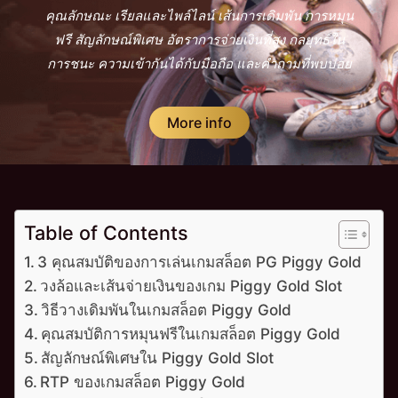
คุณลักษณะ เรียลและไพล์ไลน์ เส้นการเดิมพัน การหมุน
ฟรี สัญลักษณ์พิเศษ อัตราการจ่ายเงินที่สูง กลยุทธ์ใน
การชนะ ความเข้ากันได้กับมือถือ และคำถามที่พบบ่อย
More info
Table of Contents
3 คุณสมบัติของการเล่นเกมสล็อต PG Piggy Gold
วงล้อและเส้นจ่ายเงินของเกม Piggy Gold Slot
วิธีวางเดิมพันในเกมสล็อต Piggy Gold
คุณสมบัติการหมุนฟรีในเกมสล็อต Piggy Gold
สัญลักษณ์พิเศษใน Piggy Gold Slot
RTP ของเกมสล็อต Piggy Gold