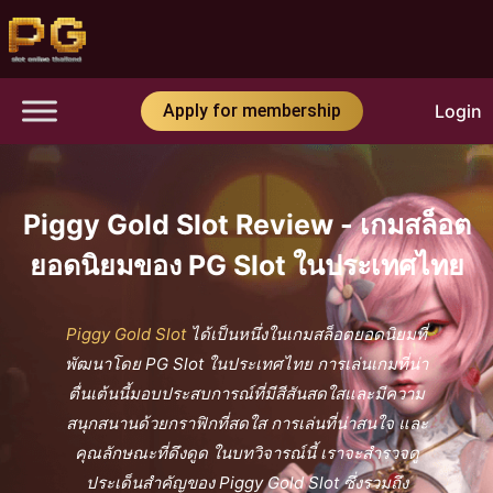
Apply for membership
Login
Piggy Gold Slot Review - เกมสล็อต
ยอดนิยมของ PG Slot ในประเทศไทย
Piggy Gold Slot
ได้เป็นหนึ่งในเกมสล็อตยอดนิยมที่
พัฒนาโดย PG Slot ในประเทศไทย การเล่นเกมที่น่า
ตื่นเต้นนี้มอบประสบการณ์ที่มีสีสันสดใสและมีความ
สนุกสนานด้วยกราฟิกที่สดใส การเล่นที่น่าสนใจ และ
คุณลักษณะที่ดึงดูด ในบทวิจารณ์นี้ เราจะสำรวจดู
ประเด็นสำคัญของ Piggy Gold Slot ซึ่งรวมถึง