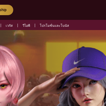
ship
เวกัส
วีไอพี
โปรโมชั่นและโบนัส