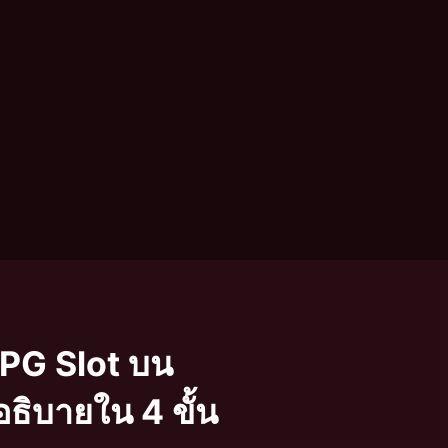
ู่ PG Slot บน
อธิบายใน 4 ขั้น