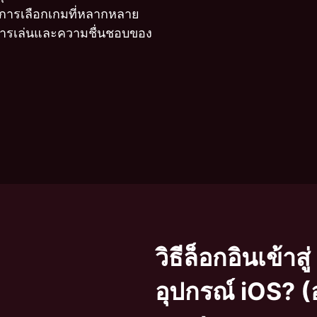
ะการเลือกเกมที่หลากหลาย
์การเล่นและความชื่นชอบของ
วิธีล็อกอินเข้าส
อุปกรณ์ iOS? (